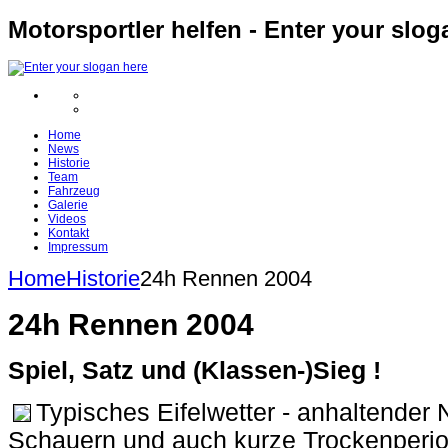
Motorsportler helfen - Enter your slog
Home
News
Historie
Team
Fahrzeug
Galerie
Videos
Kontakt
Impressum
Home
Historie
24h Rennen 2004
24h Rennen 2004
Spiel, Satz und (Klassen-)Sieg !
Typisches Eifelwetter - anhaltender N
Schauern und auch kurze Trockenperio