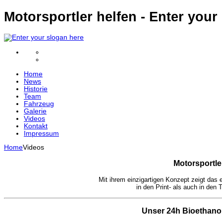
Motorsportler helfen - Enter your
Home
News
Historie
Team
Fahrzeug
Galerie
Videos
Kontakt
Impressum
Home
Videos
Motorsportle
Mit ihrem einzigartigen Konzept zeigt das 
in den Print- als auch in den
Unser 24h Bioethanol