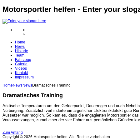
Motorsportler helfen - Enter your slog
Home
News
Historie
Team
Fahrzeug
Galerie
Videos
Kontakt
Impressum
Home
News
News
Dramatisches Training
Dramatisches Training
Arktische Temperaturen um den Gefrierpunkt, Dauerregen und auch Nebel 
Nürburgring. Zusätzlich verhinderte ein ärgerlicher Elektronikdefekt gute 
Aussetzer war möglich. So kam es, dass die engagierten Motorsportler da
Voraussetzungen, zumal einer der vier Fahrer aus persönlichen Gründen kurz
Zum Anfang
Copyright © 2026 Motorsportler helfen. Alle Rechte vorbehalten.