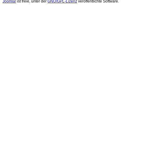
Joomla!
ist freie, unter der
GNU/GPL-Lizenz
veröffentlichte Software.