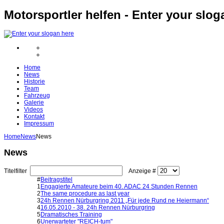
Motorsportler helfen - Enter your slog
Home
News
Historie
Team
Fahrzeug
Galerie
Videos
Kontakt
Impressum
Home
News
News
News
Titelfilter
Anzeige #
#
Beitragstitel
1
Engagierte Amateure beim 40. ADAC 24 Stunden Rennen
2
The same procedure as last year
3
24h Rennen Nürburgring 2011 „Für jede Rund ne Heiermann“
4
16.05.2010 - 38. 24h Rennen Nürburgring
5
Dramatisches Training
6
Unerwarteter "REICH-tum"