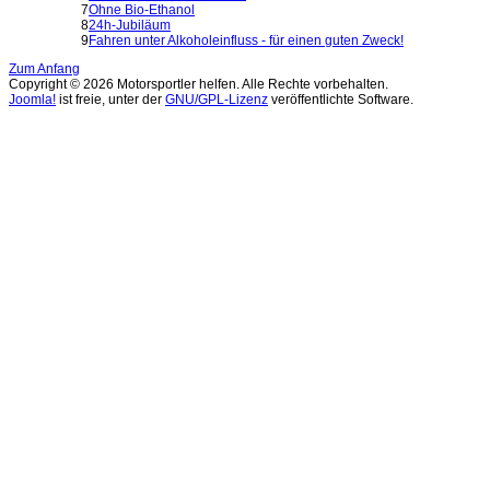
7
Ohne Bio-Ethanol
8
24h-Jubiläum
9
Fahren unter Alkoholeinfluss - für einen guten Zweck!
Zum Anfang
Copyright © 2026 Motorsportler helfen. Alle Rechte vorbehalten.
Joomla!
ist freie, unter der
GNU/GPL-Lizenz
veröffentlichte Software.