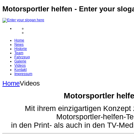
Motorsportler helfen - Enter your slog
Home
News
Historie
Team
Fahrzeug
Galerie
Videos
Kontakt
Impressum
Home
Videos
Motorsportler helf
Mit ihrem einzigartigen Konzept 
Motorsportler-helfen-
in den Print- als auch in den TV-Med