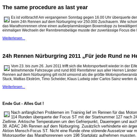
The same procedure as last year
Es ist vollbracht! Am vergangenen Sonntag gegen 16.00 Uhr überquerte der 
beim 24h Rennen auf dem Nürburgring vor 250.000 Zuschauern. Wie schon im
das Marathonrennen ohne einen außerplanmässigen Boxenstopp zu bewältigen!
einmaligen Wechseln der Rennbremsbeläge musste der zuverlässige Focus die 
Weiterlesen...
24h Rennen Nürburgring 2011 „Für jede Rund ne H
Vom 23. bis zum 26. Juni 2011 trifft sich die Motorsportwelt wieder in der E
teilnehmende Fahrzeuge und rund 800 Rennfahrer aus aller Herren Länder
Rennen auf dem Nürburgring gilt nicht umsonst als die größte Motorsportveran
Stuck, Mattias Ekström, Timo Scheider, Klaus Ludwig oder Carlos Sainz werten d
Weiterlesen...
Ende Gut - Alles Gut !
Nach anfänglichen Prob­lemen im Training lief im Rennen für das Motors
114 Runden überquerte der Focus ST mit der Start­num­mer 127 nach 24
Ziellinie. Arktische Temperaturen um den Gefrierpunkt, Dauer­regen und auch
38. ADAC 24h Rennen auf dem Nürburg­ring. Zusätzlich verhinderte ein ärgerl
Aktion Mensch-Focus ST. Nicht eine Runde ohne störende Aussetzer war mö
Motorsportler das Marathonrennen vom 198 Start­platz aufnehmen mussten. 