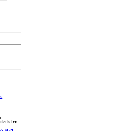
de
e
tler helfen.
GNU/GPL-