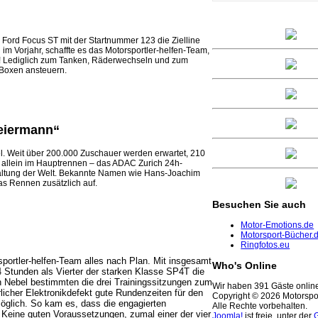
Ford Focus ST mit der Startnummer 123 die Zielline
 Vorjahr, schaffte es das Motorsportler-helfen-Team,
 Lediglich zum Tanken, Räderwechseln und zum
Boxen ansteuern.
eiermann“
ifel. Weit über 200.000 Zuschauer werden erwartet, 210
 allein im Hauptrennen – das ADAC Zurich 24h-
staltung der Welt. Bekannte Namen wie Hans-Joachim
as Rennen zusätzlich auf.
Besuchen
Sie auch
Motor-Emotions.de
Motorsport-Bücher.
Ringfotos.eu
port­ler-helfen-Team alles nach Plan. Mit insgesamt
Who's
Online
 Stunden als Vierter der starken Klasse SP4T die
 Nebel be­stimmten die drei Trainings­sitzungen zum
Wir haben 391 Gäste onlin
icher Elektronik­defekt gute Rundenzeiten für den
Copyright © 2026 Motorspor
glich. So kam es, dass die engagierten
Alle Rechte vorbehalten.
Keine guten Voraus­setzungen, zumal einer der vier
Joomla!
ist freie, unter der